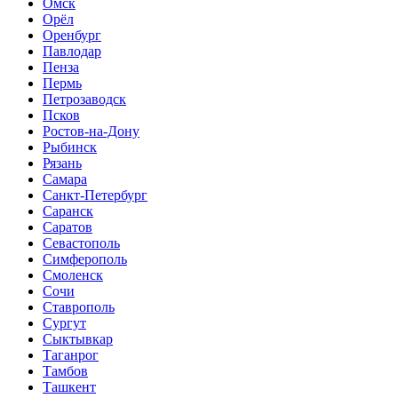
Омск
Орёл
Оренбург
Павлодар
Пенза
Пермь
Петрозаводск
Псков
Ростов-на-Дону
Рыбинск
Рязань
Самара
Санкт-Петербург
Саранск
Саратов
Севастополь
Симферополь
Смоленск
Сочи
Ставрополь
Сургут
Сыктывкар
Таганрог
Тамбов
Ташкент