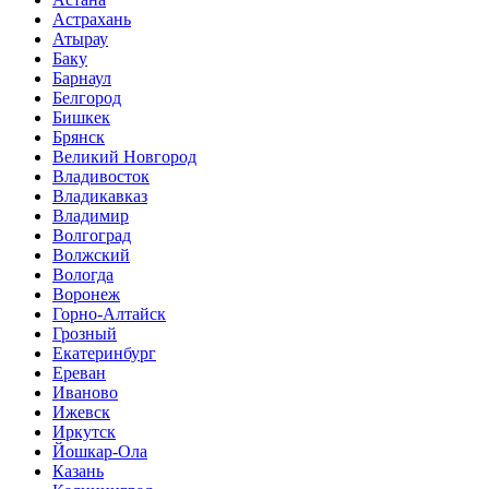
Астрахань
Атырау
Баку
Барнаул
Белгород
Бишкек
Брянск
Великий Новгород
Владивосток
Владикавказ
Владимир
Волгоград
Волжский
Вологда
Воронеж
Горно-Алтайск
Грозный
Екатеринбург
Ереван
Иваново
Ижевск
Иркутск
Йошкар-Ола
Казань