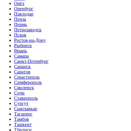
Орёл
Оренбург
Павлодар
Пенза
Пермь
Петрозаводск
Псков
Ростов-на-Дону
Рыбинск
Рязань
Самара
Санкт-Петербург
Саранск
Саратов
Севастополь
Симферополь
Смоленск
Сочи
Ставрополь
Сургут
Сыктывкар
Таганрог
Тамбов
Ташкент
Тбилиси