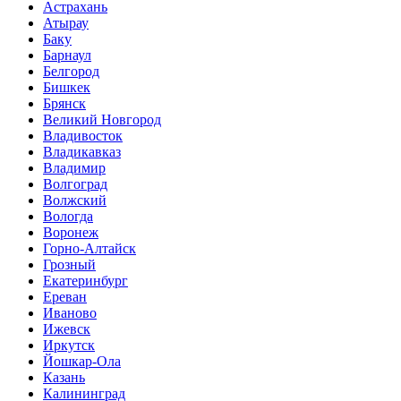
Астрахань
Атырау
Баку
Барнаул
Белгород
Бишкек
Брянск
Великий Новгород
Владивосток
Владикавказ
Владимир
Волгоград
Волжский
Вологда
Воронеж
Горно-Алтайск
Грозный
Екатеринбург
Ереван
Иваново
Ижевск
Иркутск
Йошкар-Ола
Казань
Калининград