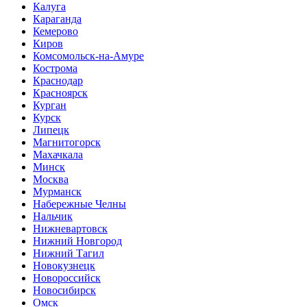
Калуга
Караганда
Кемерово
Киров
Комсомольск-на-Амуре
Кострома
Краснодар
Красноярск
Курган
Курск
Липецк
Магнитогорск
Махачкала
Минск
Москва
Мурманск
Набережные Челны
Нальчик
Нижневартовск
Нижний Новгород
Нижний Тагил
Новокузнецк
Новороссийск
Новосибирск
Омск