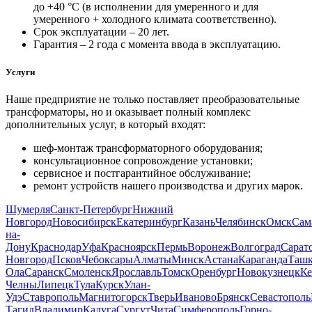
до +40 °С (в исполнении для умеренного и для
умеренного + холодного климата соответственно).
Срок эксплуатации – 20 лет.
Гарантия – 2 года с момента ввода в эксплуатацию.
Услуги
Наше предприятие не только поставляет преобразовательные
трансформаторы, но и оказывает полный комплекс
дополнительных услуг, в который входят:
шеф-монтаж трансформаторного оборудования;
консультационное сопровождение установки;
сервисное и постгарантийное обслуживание;
ремонт устройств нашего производства и других марок.
Шумерля
Санкт-Петербург
Нижний
Новгород
Новосибирск
Екатеринбург
Казань
Челябинск
Омск
Сам
на-
Дону
Краснодар
Уфа
Красноярск
Пермь
Воронеж
Волгоград
Сарат
Новгород
Псков
Чебоксары
Алматы
Минск
Астана
Караганда
Ташк
Ола
Саранск
Смоленск
Ярославль
Томск
Оренбург
Новокузнецк
Ке
Челны
Липецк
Тула
Курск
Улан-
Удэ
Ставрополь
Магнитогорск
Тверь
Иваново
Брянск
Севастополь
Тагил
Владимир
Калуга
Сургут
Чита
Симферополь
Горно-