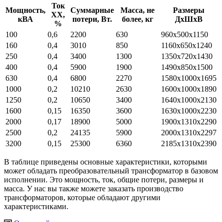
Ток
Мощность,
Суммарные
Масса, не
Размеры
ХХ,
кВА
потери, Вт.
более, кг
ДхШхВ
%
100
0,6
2200
630
960х500х1150
160
0,4
3010
850
1160х650х1240
250
0,4
3400
1300
1350х720х1430
400
0,4
5900
1900
1490х850х1500
630
0,4
6800
2270
1580х1000х1695
1000
0,2
10210
2630
1600х1000х1890
1250
0,2
10650
3400
1640х1000х2130
1600
0,15
16350
3600
1630х1000х2230
2000
0,17
18900
5000
1900х1310х2290
2500
0,2
24135
5900
2000х1310х2297
3200
0,15
25300
6360
2185х1310х2390
В таблице приведены основные характеристики, которыми
может обладать преобразовательный трансформатор в базовом
исполнении. Это мощность, ток, общие потери, размеры и
масса. У нас вы также можете заказать производство
трансформаторов, которые обладают другими
характеристиками.