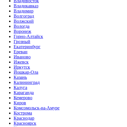
Владивосток
Владикавказ
Владимир
Волгоград
Волжский
Вологда
Воронеж
Горно-Алтайск
Грозный
Екатеринбург
Ереван
Иваново
Ижевск
Иркутск
Йошкар-Ола
Казань
Калининград
Калуга
Караганда
Кемерово
Киров
Комсомольск-на-Амуре
Кострома
Краснодар
Красноярск