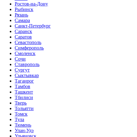
Ростов-на-Дону
Рыбинск
Рязань
Самара
Санкт-Петербург
Саранск
Саратов
Севастополь
Симферополь
Смоленск
Сочи
Ставрополь
Сургут
Сыктывкар
Таганрог
Тамбов
Ташкент
Тбилиси
Тверь
Тольятти
Томск
Тула
Тюмень
Улан-Удэ
Ульяновск