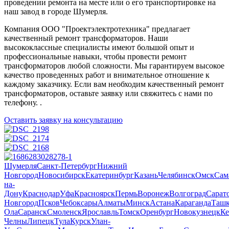
проведении ремонта на месте или о его транспортировке на
наш завод в городе Шумерля.
Компания ООО "Проектэлектротехника" предлагает
качественный ремонт трансформаторов. Наши
высококлассные специалисты имеют большой опыт и
профессиональные навыки, чтобы провести ремонт
трансформаторов любой сложности. Мы гарантируем высокое
качество проведенных работ и внимательное отношение к
каждому заказчику. Если вам необходим качественный ремонт
трансформаторов, оставьте заявку или свяжитесь с нами по
телефону. .
Оставить заявку на консультацию
Шумерля
Санкт-Петербург
Нижний
Новгород
Новосибирск
Екатеринбург
Казань
Челябинск
Омск
Сам
на-
Дону
Краснодар
Уфа
Красноярск
Пермь
Воронеж
Волгоград
Сарат
Новгород
Псков
Чебоксары
Алматы
Минск
Астана
Караганда
Ташк
Ола
Саранск
Смоленск
Ярославль
Томск
Оренбург
Новокузнецк
Ке
Челны
Липецк
Тула
Курск
Улан-