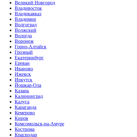
Великий Новгород
Владивосток
Владикавказ
Владимир
Волгоград
Волжский
Вологда
Воронеж
Горно-Алтайск
Грозный
Екатеринбург
Ереван
Иваново
Ижевск
Иркутск
Йошкар-Ола
Казань
Калининград
Калуга
Караганда
Кемерово
Киров
Комсомольск-на-Амуре
Кострома
Краснодар